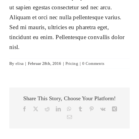
ut sapien egestas consectetur sed nec arcu.
Aliquam et orci nec nulla pellentesque varius.
Sed mi mauris, ultricies eu pharetra eget,
tincidunt eu enim. Pellentesque convallis dolor
nisl.
By
elisa
|
Februar 28th, 2016
|
Pricing
|
0 Comments
Share This Story, Choose Your Platform!
Facebook
X
Reddit
LinkedIn
WhatsApp
Tumblr
Pinterest
Vk
Xing
Email