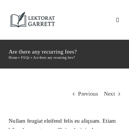
Skip
to
Toggl
content
Navig
Startseite
Are there any recurring fees?
Home
»
FAQs
»
Are there any recurring fees?
Über mich
Referenzen
Previous
Next
Nullam feugiat eleifend felis eu aliquam. Etiam